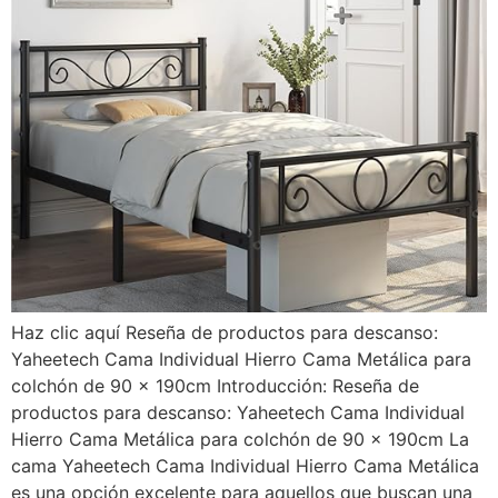
Haz clic aquí Reseña de productos para descanso:
Yaheetech Cama Individual Hierro Cama Metálica para
colchón de 90 x 190cm Introducción: Reseña de
productos para descanso: Yaheetech Cama Individual
Hierro Cama Metálica para colchón de 90 x 190cm La
cama Yaheetech Cama Individual Hierro Cama Metálica
es una opción excelente para aquellos que buscan una