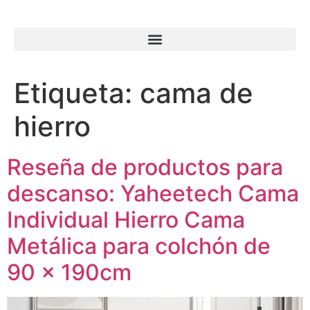
Etiqueta:
cama de
hierro
Reseña de productos para
descanso: Yaheetech Cama
Individual Hierro Cama
Metálica para colchón de
90 x 190cm