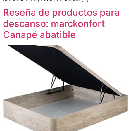
Reseña de productos para
descanso: marckonfort
Canapé abatible